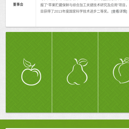
董事会
报了“苹果贮藏保鲜与综合加工关键技术研究及应用”项目
目获得了2013年度国家科学技术进步二等奖。
[查看详情]