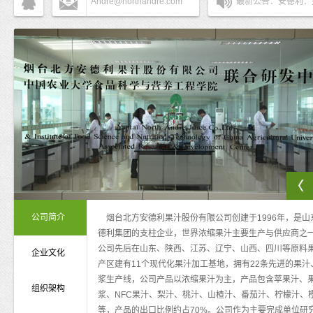
Andre@northandre.com
最新公告：
安德利：
安德利：
安德利：
安德利：
安德利：
安德利：
安德利：
安德利：
公司简介
烟台北方安德利果汁股份有限公司创建于1996年，是山
德利集团的支柱企业，世界浓缩果汁主要生产与供应商之
安德利：
公司先后在山东、陕西、江苏、辽宁、山西、四川等原料
企业文化
产区建有11个现代化果汁加工基地，拥有22条先进的果汁
安德利：
浆生产线，公司产品以浓缩果汁为主，产品包含苹果汁、
组织架构
浆、NFC果汁、梨汁、桃汁、山楂汁、番茄汁、柠檬汁、
等，产品的出口比例约占70%。公司作为主要完成单位研